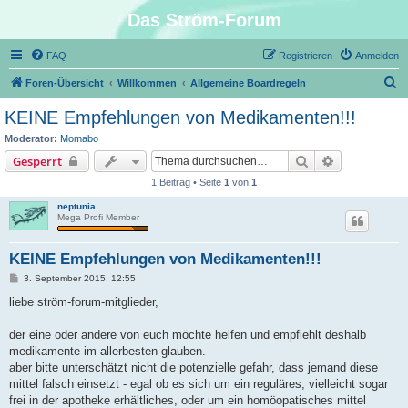
Das Ström-Forum
FAQ
Registrieren
Anmelden
S
Foren-Übersicht
Willkommen
Allgemeine Boardregeln
u
KEINE Empfehlungen von Medikamenten!!!
c
Moderator:
Momabo
h
Suche
Erweiterte S
Gesperrt
e
1 Beitrag • Seite
1
von
1
neptunia
Mega Profi Member
KEINE Empfehlungen von Medikamenten!!!
B
3. September 2015, 12:55
e
i
liebe ström-forum-mitglieder,
t
r
a
der eine oder andere von euch möchte helfen und empfiehlt deshalb
g
medikamente im allerbesten glauben.
aber bitte unterschätzt nicht die potenzielle gefahr, dass jemand diese
mittel falsch einsetzt - egal ob es sich um ein reguläres, vielleicht sogar
frei in der apotheke erhältliches, oder um ein homöopatisches mittel