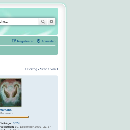
Suche
Erweiterte Suche
Registrieren
Anmelden
1 Beitrag • Seite
1
von
1
Momabo
Moderator
Beiträge:
4024
Registriert:
19. Dezember 2007, 21:37