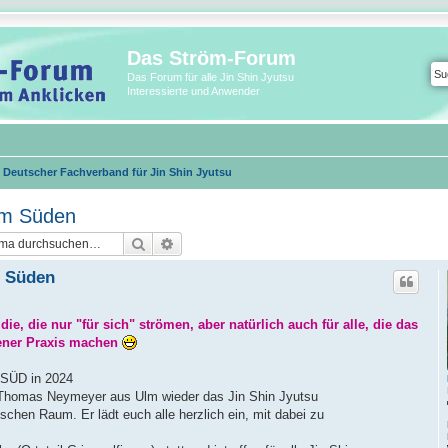
Das Ström-Forum
Das Forum für alle Jin Shin Jyutsu
Interessierte und Anwender
Deutscher Fachverband für Jin Shin Jyutsu
 im Süden
Suche
Erweiterte Suche
m Süden
die, die nur "für sich" strömen, aber natürlich auch für alle, die das
gener Praxis machen
 SÜD in 2024
t Thomas Neymeyer aus Ulm wieder das Jin Shin Jyutsu
schen Raum. Er lädt euch alle herzlich ein, mit dabei zu