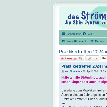
Schnellzugriff
FAQ
Foren-Übersicht
JSJ Medien
Praktikertreffen 2024
Antworten
Praktikertreffen 2024 i
B
von
Momabo
»
20. April 2024, 22:39
e
i
Hallo an alle Strömlinge, auch 
t
schon länger oder auch in ei
r
a
g
Einladung zum Praktiker-Treffen
Auch in diesem Jahr organisier
Praktiker-Treffen für den süddeut
sein.