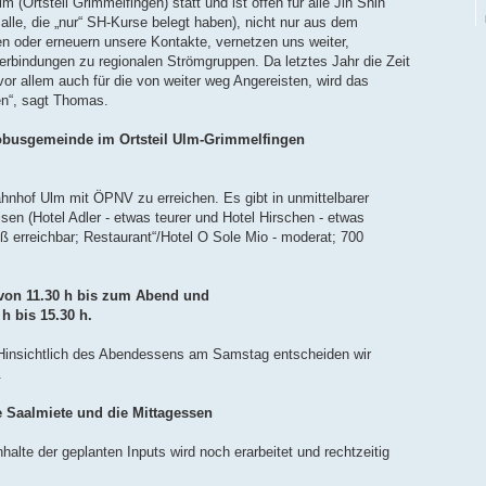
m (Ortsteil Grimmelfingen) statt und ist offen für alle Jin Shin
 alle, die „nur“ SH-Kurse belegt haben), nicht nur aus dem
n oder erneuern unsere Kontakte, vernetzen uns weiter,
rbindungen zu regionalen Strömgruppen. Da letztes Jahr die Zeit
vor allem auch für die von weiter weg Angereisten, wird das
en“, sagt Thomas.
kobusgemeinde im Ortsteil Ulm-Grimmelfingen
hnhof Ulm mit ÖPNV zu erreichen. Es gibt in unmittelbarer
en (Hotel Adler - etwas teurer und Hotel Hirschen - etwas
uß erreichbar; Restaurant“/Hotel O Sole Mio - moderat; 700
 von 11.30 h bis zum Abend und
h bis 15.30 h.
 Hinsichtlich des Abendessens am Samstag entscheiden wir
.
e Saalmiete und die Mittagessen
lte der geplanten Inputs wird noch erarbeitet und rechtzeitig