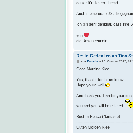
t
danke für diesen Thread.
r
a
g
Auch meine erste JSJ Begegnung
Ich bin sehr dankbar, dass ihre B
von
die Rosenfreundin
Re: In Gedenken an Tina S
B
von
Estrella
»
26. Oktober 2025, 07:
e
i
Good Morning Klee
t
r
a
Yes, thanks for let us know.
g
Hope you're well
And thank you Tina for your cont
you and you will be missed.
Rest In Peace (Namaste)
-----------------------------------------------
Guten Morgen Klee