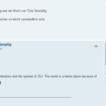
 war ein Buch von Tina Stümpfig.
ücher so leicht verständlich sind.
tümpfig
57
ributions and the spread of JSJ. The world is a better place because of
----------------------------------------------------------------------------