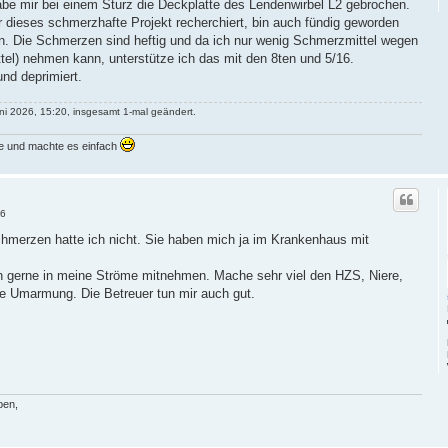
habe mir bei einem Sturz die Deckplatte des Lendenwirbel L2 gebrochen.
 dieses schmerzhafte Projekt recherchiert, bin auch fündig geworden
en. Die Schmerzen sind heftig und da ich nur wenig Schmerzmittel wegen
el) nehmen kann, unterstütze ich das mit den 8ten und 5/16.
nd deprimiert.
i 2026, 15:20, insgesamt 1-mal geändert.
ne und machte es einfach
16
chmerzen hatte ich nicht. Sie haben mich ja im Krankenhaus mit
h gerne in meine Ströme mitnehmen. Mache sehr viel den HZS, Niere,
e Umarmung. Die Betreuer tun mir auch gut.
ben,