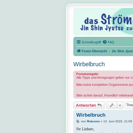
Schnellzugriff
FAQ
Foren-Übersicht
Jin Shin Jyut
Wirbelbruch
Forumsregeln
Alle Tipps und Anregungen gelten nur z
Bitte keine kompletten Organströme pos
Bitte achtet darauf, freundlich mitein
Antworten
Wirbelbruch
B
von
Rotezora
»
13. Juni 2026, 21:09
e
i
Ihr Lieben,
t