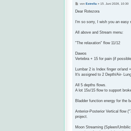
B
von
Estrella
»
15. Juni 2026, 10:30
e
i
Dear Rotezora
t
r
a
I'm so sorry, I wish you an easy
g
All above and Stream menu:
"The relaxation" flow 11/12
Dawos
Vertebra + 15 for pain (if possible
Lumbar 2 is Index finger or/and + 
It's assigned to 2 Depth/Air- Lun
All 5 depths flows.
A lot 15s/15 flow to support broke
Bladder function energy for the 
Anterior-Posterior Vertical flow
project.
Moon Streaming (Spleen/Umbilicus