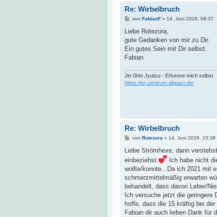
Re: Wirbelbruch
B
von
FabianF
»
14. Juni 2026, 08:37
e
i
Liebe Rotezora,
t
gute Gedanken von mir zu Dir.
r
a
Ein gutes Sein mit Dir selbst.
g
Fabian
Jin Shin Jyutsu - Erkenne mich selbst
https://jsj-zentrum-allgaeu.de/
Re: Wirbelbruch
B
von
Rotezora
»
14. Juni 2026, 15:38
e
i
Liebe Strömhexe, dann verstehst
t
einbeziehst.
Ich habe nicht di
r
a
wollte/konnte...Da ich 2021 mit 
g
schmerzmittelmäßig erwarten wür
behandelt, dass davon Leber/Nie
Ich versuche jetzt die geringere 
hoffe, dass die 15 kräftig bei 
Fabian dir auch lieben Dank für 