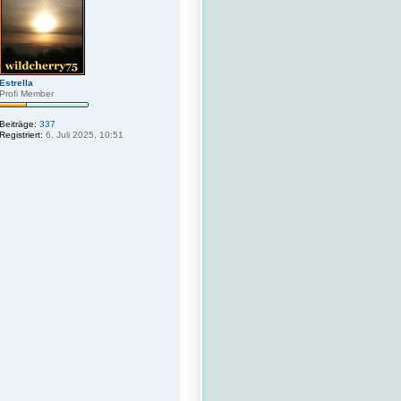
h
o
b
e
n
Estrella
Profi Member
Beiträge:
337
Registriert:
6. Juli 2025, 10:51