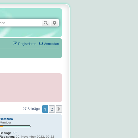
Suche
Erweiterte Suche
Registrieren
Anmelden
1
2
Nächste
27 Beiträge
Rotezora
Member
Beiträge:
92
Registriert:
29. November 2022, 00:22