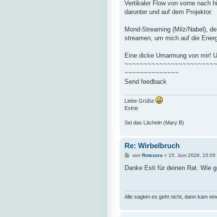
Vertikaler Flow von vorne nach h
darunter und auf dem Projektor.
Mond-Streaming (Milz/Nabel), der
streamen, um mich auf die Energ
Eine dicke Umarmung von mir! Un
~~~~~~~~~~~~~~~~~~~~~~~
~~~~~~~~~~~~~~
Send feedback
Liebe Grüße
Estrie
Sei das Lächeln (Mary B)
Re: Wirbelbruch
B
von
Rotezora
»
15. Juni 2026, 15:05
e
i
Danke Esti für deinen Rat. Wie g
t
r
a
g
Alle sagten es geht nicht, dann kam ei