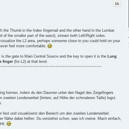
th the Thumb in the Index fingernail and the other hand in the Lumbar
el of the smaller part of the waist), stream both Left/Right sides.
d visualize the L2 area, perhaps someone close to you could hold on your
tever feel more comfortable.
 is the gate to Main Central Source and the key to open it is the
Lung
e finger
(for L2) at that level.
~~~~~~~~~~~~~~~~~~~~~~~~~~~~~~~~~~~~~~~~~~~~~
Ring formen, indem du den Daumen unter den Nagel des Zeigefingers
n zweiten Lendenwirbel (hinten, auf Höhe der schmaleren Taille) legst.
n.
er fest und visualisierst den Bereich um den zweiten Lendenwirbel.
iner Nähe dabei helfen. Du verstehst schon, was ich meine. Mach einfach,
hlt.