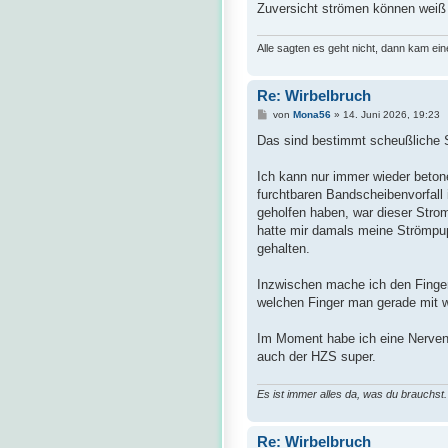
Zuversicht strömen können weiß
Alle sagten es geht nicht, dann kam ei
Re: Wirbelbruch
B
von
Mona56
»
14. Juni 2026, 19:23
e
i
Das sind bestimmt scheußliche Sch
t
r
a
Ich kann nur immer wieder betone
g
furchtbaren Bandscheibenvorfall
geholfen haben, war dieser Stro
hatte mir damals meine Strömpup
gehalten.
Inzwischen mache ich den Finger
welchen Finger man gerade mit
Im Moment habe ich eine Nerven
auch der HZS super.
Es ist immer alles da, was du brauchst.
Re: Wirbelbruch