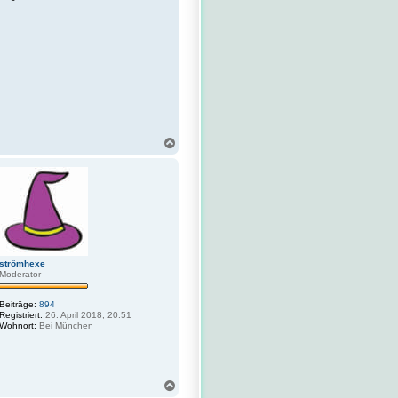
N
a
c
h
o
b
e
n
strömhexe
Moderator
Beiträge:
894
Registriert:
26. April 2018, 20:51
Wohnort:
Bei München
N
a