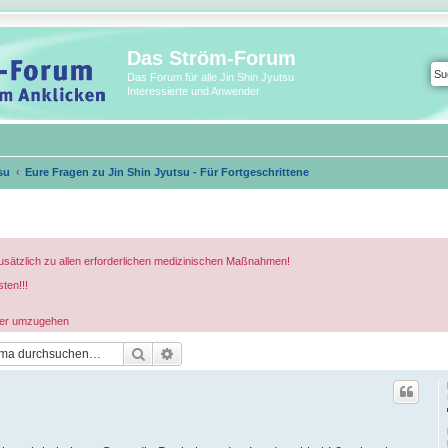
Das Ström-Forum
Das Forum für alle Jin Shin Jyutsu
Interessierte und Anwender
su
Eure Fragen zu Jin Shin Jyutsu - Für Fortgeschrittene
usätzlich zu allen erforderlichen medizinischen Maßnahmen!
ten!!!
ander umzugehen
Suche
Erweiterte Suche