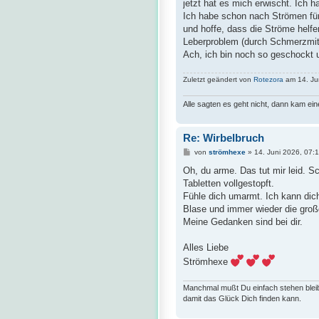
jetzt hat es mich erwischt. Ich 
r
a
Ich habe schon nach Strömen für
g
und hoffe, dass die Ströme helf
Leberproblem (durch Schmerzmitt
Ach, ich bin noch so geschockt u
Zuletzt geändert von
Rotezora
am 14. Jun
Alle sagten es geht nicht, dann kam ei
Re: Wirbelbruch
B
von
strömhexe
»
14. Juni 2026, 07:
e
i
Oh, du arme. Das tut mir leid. S
t
Tabletten vollgestopft.
r
a
Fühle dich umarmt. Ich kann dic
g
Blase und immer wieder die groß
Meine Gedanken sind bei dir.
Alles Liebe
Strömhexe
Manchmal mußt Du einfach stehen blei
damit das Glück Dich finden kann.