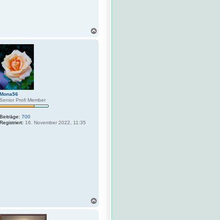
F
N
a
c
h
o
b
e
n
Mona56
Senior Profi Member
Beiträge:
700
Registriert:
16. November 2022, 11:35
N
a
c