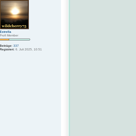
c
h
o
b
e
n
Estrella
Profi Member
Beiträge:
337
Registriert:
6. Juli 2025, 10:51