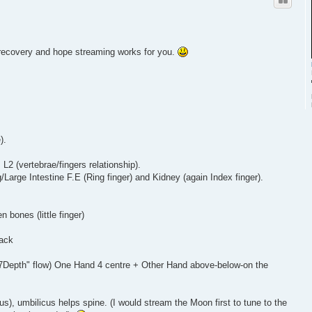
 recovery and hope streaming works for you.
).
L2 (vertebrae/fingers relationship).
g/Large Intestine F.E (Ring finger) and Kidney (again Index finger).
n bones (little finger)
back
 ("7Depth" flow) One Hand 4 centre + Other Hand above-below-on the
), umbilicus helps spine. (I would stream the Moon first to tune to the