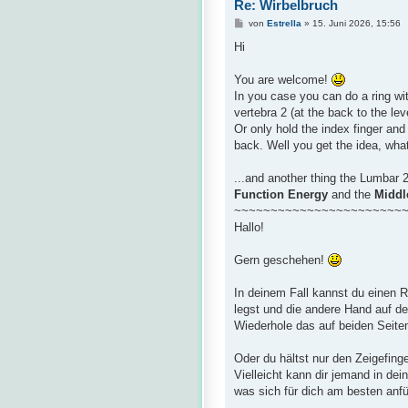
Re: Wirbelbruch
B
von
Estrella
»
15. Juni 2026, 15:56
e
i
Hi
t
r
a
You are welcome!
g
In you case you can do a ring wi
vertebra 2 (at the back to the lev
Or only hold the index finger an
back. Well you get the idea, wha
...and another thing the Lumbar 2
Function Energy
and the
Middl
~~~~~~~~~~~~~~~~~~~~~~~
Hallo!
Gern geschehen!
In deinem Fall kannst du einen 
legst und die andere Hand auf de
Wiederhole das auf beiden Seite
Oder du hältst nur den Zeigefing
Vielleicht kann dir jemand in de
was sich für dich am besten anfü