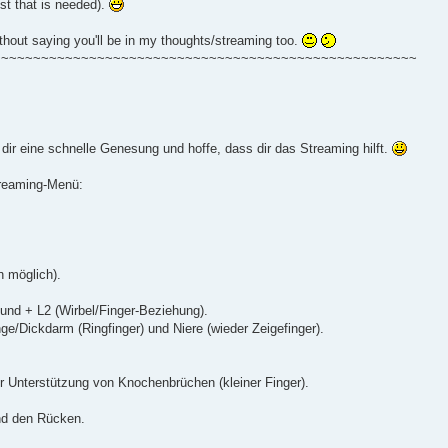
st that is needed).
thout saying you'll be in my thoughts/streaming too.
~~~~~~~~~~~~~~~~~~~~~~~~~~~~~~~~~~~~~~~~~~~~~~~~~~~~~
 dir eine schnelle Genesung und hoffe, dass dir das Streaming hilft.
treaming-Menü:
 möglich).
/und + L2 (Wirbel/Finger-Beziehung).
ge/Dickdarm (Ringfinger) und Niere (wieder Zeigefinger).
r Unterstützung von Knochenbrüchen (kleiner Finger).
und den Rücken.